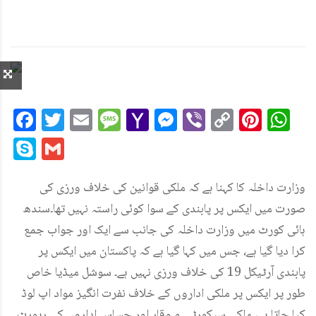
Facebook
Twitter
Email
Message
Yahoo
Messenger
Viber
Copy
Pint
W
Mail
Link
Skype
Gmail
وزارت داخلہ کا کہنا ہے کہ ملکی قوانین کی خلاف ورزی کی
صورت میں ایکس پر پابندی کے سوا کوئی راستہ نہیں تھا۔سندھ
ہائی کورٹ میں وزارت داخلہ کی جانب سے ایک اور جواب جمع
کرا دیا گیا ہے، جس میں کہا گیا ہے کہ پاکستان میں ایکس پر
پابندی آرٹیکل 19 کی خلاف ورزی نہیں ہے۔ سوشل میڈیا خاص
طور پر ایکس پر ملکی اداروں کے خلاف نفرت انگیز مواد اپ لوڈ
کیا جاتا ہے، ملکی سیکورٹی و وقار اور حساس اداروں کی رپورٹ