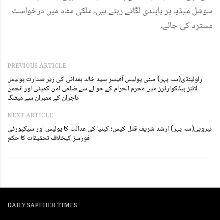
سوشل میڈیا پر پابندی لگاتے رہتے ہیں۔ ملکی مفاد میں درخواست
مسترد کی جائے۔
PREVIOUS ARTICLE
راولپنڈی(سہ پہر) سٹی پولیس آفیسر سید خالد ہمدانی کی زیر صدارت پولیس
لائنز ہیڈکوارٹرز میں محرم الحرام کے حوالے سے ضلعی امن کمیٹی اور انجمن
تاجران کے ممبران سے میٹنگ
NEXT ARTICLE
نیروبی(سہ پہر) ارشد شریف قتل کیس؛ کینیا کی عدالت کا پولیس اور سیکیورٹی
فورسز کیخلاف تحقیقات کا حکم
DAILY SAPEHER TIMES