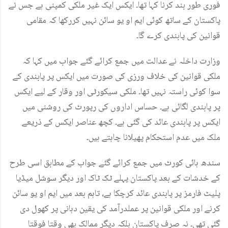
فوری طور بند کرنا کہا تھا۔ ایکس ایک غیر ملکی کمپنی ہے جس نے
پاکستان کے ساتھ کوئی ایم او یو سائن نہیں کررکھا کہ مقامی
قوانین کی پابندی کرے گا۔
وزارت داخلہ نے عدالت میں جمع کرائے گئے جواب میں کہا کہ
ملکی قوانین کی خلاف ورزی کی صورت میں ایکس پر پابندی کے
سوا کوئی راستہ نہیں تھا۔ ملکی سیکورٹی اور وقار کے لیے ایکس
پر پابندی لگائی ہے۔ حساس اداروں کی رپورٹ کی روشنی میں
ایکس پر پابندی عائد کی گئی ہے۔ کچھ عناصر ایکس کے ذریعے
ملک میں عدم استحکام پھیلانا چاہتے ہیں۔
سندھ ہائی کورٹ میں جمع کرائے گئے جواب کے مطابق اسی طرح
کے خدشات کے بعد پاکستان پہلے ٹک ٹاک اور دیگر سوشل میڈیا
پلیٹ فارمز پر پابندی عائد کرچکا ہے، تاہم بعد میں ایم او یو سائن
کرنے اور ملکی قوانین پر عملدرآمد کی یقین دہانی پر کھول دی
گئی تھی۔ نہ صرف پاکستان بلکہ دیگر ممالک بھی وقتا فوقتا