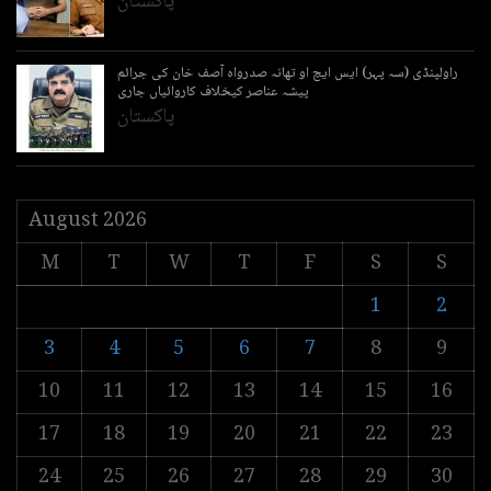
پاکستان
راولپنڈی (سہ پہر) ایس ایچ او تھانہ صدرواہ آصف خان کی جرائم
پیشہ عناصر کیخلاف کاروائیاں جاری
پاکستان
August 2026
M
T
W
T
F
S
S
1
2
3
4
5
6
7
8
9
10
11
12
13
14
15
16
17
18
19
20
21
22
23
24
25
26
27
28
29
30