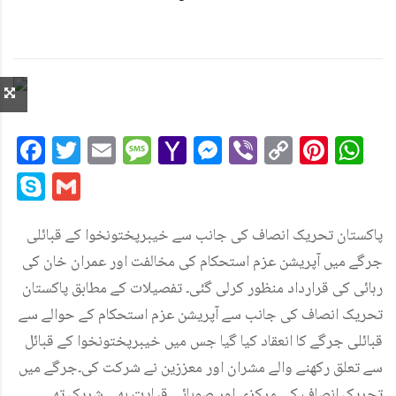
Facebook
Twitter
Email
Message
Yahoo
Messenger
Viber
Copy
Pint
W
Mail
Link
Skype
Gmail
پاکستان تحریک انصاف کی جانب سے خیبرپختونخوا کے قبائلی
جرگے میں آپریشن عزم استحکام کی مخالفت اور عمران خان کی
رہائی کی قرارداد منظور کرلی گئی۔ تفصیلات کے مطابق پاکستان
تحریک انصاف کی جانب سے آپریشن عزم استحکام کے حوالے سے
قبائلی جرگے کا انعقاد کیا گیا جس میں خیبرپختونخوا کے قبائل
سے تعلق رکھنے والے مشران اور معززین نے شرکت کی۔جرگے میں
تحریک انصاف کی مرکزی اور صوبائی قیادت بھی شریک تھی