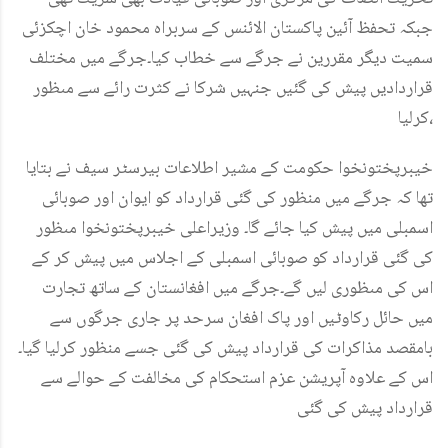
جبکہ تحفظ آئین پاکستان الائنس کے سربراہ محمود خان اچکزئی
سمیت دیگر مقررین نے جرگے سے خطاب کیا۔جرگے میں مختلف
قراردادیں پیش کی گئیں جنہیں شرکا نے کثرت رائے سے مںظور
کرلیا،
خیبرپختونخوا حکومت کے مشیر اطلاعات بیرسٹر سیف نے بتایا
تھا کہ جرگے میں منظور کی گئی قرارداد کو ایوان اور صوبائی
اسمبلی میں پیش کیا جائے گا۔ وزیراعلی خیبرپختونخوا مںظور
کی گئی قرارداد کو صوبائی اسمبلی کے اجلاس میں پیش کر کے
اس کی مںظوری لیں گے۔جرگے میں افغانستان کے ساتھ تجارت
میں حائل رکاوٹیں اور پاک افغان سرحد پر جاری جرگوں سے
بامقصد مذاکرات کی قرارداد پیش کی گئی جسے منظور کرلیا گیا۔
اس کے علاوہ آپریشن عزم استحکام کی مخالفت کے حوالے سے
قرارداد پیش کی گئی