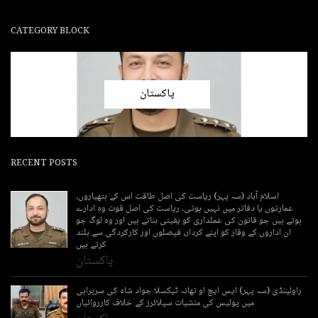
CATEGORY BLOCK
پاکستان
RECENT POSTS
اسلام آباد (سہ پہر) ریاست کی اصل طاقت اس کے ہتھیاروں،
عمارتوں یا دفاتر میں نہیں ہوتی۔ ریاست کی اصل قوت وہ ادارے
ہوتے ہیں جو قانون کی عملداری کو یقینی بناتے ہیں اور وہ لوگ جو
ان اداروں کے وقار کو اپنے کردار، فیصلوں اور کارکردگی سے بلند
کرتے ہیں
پاکستان
راولپنڈی (سہ پہر) ایس ایچ او تھانہ ٹیکسلا جواد شاہ کی سربراہی
میں پولیس کی منشیات سپلائرز کے خلاف کارروائیاں