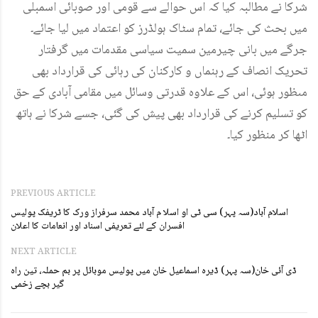
شرکا نے مطالبہ کیا کہ اس حوالے سے قومی اور صوبائی اسمبلی
میں بحث کی جائے، تمام سٹاک ہولڈرز کو اعتماد میں لیا جائے۔
جرگے میں بانی چیرمین سمیت سیاسی مقدمات میں گرفتار
تحریک انصاف کے رہنماں و کارکنان کی رہائی کی قرارداد بھی
مںظور ہوئی، اس کے علاوہ قدرتی وسائل میں مقامی آبادی کے حق
کو تسلیم کرنے کی قرارداد بھی پیش کی گئی، جسے شرکا نے ہاتھ
اٹھا کر منظور کیا۔
PREVIOUS ARTICLE
اسلام آباد(سہ پہر) سی ٹی او اسلا م آباد محمد سرفراز ورک کا ٹریفک پولیس
افسران کے لئے تعریفی اسناد اور انعامات کا اعلان
NEXT ARTICLE
ڈی آئی خان(سہ پہر) ڈیرہ اسماعیل خان میں پولیس موبائل پر بم حملہ، تین راہ
گیر بچے زخمی