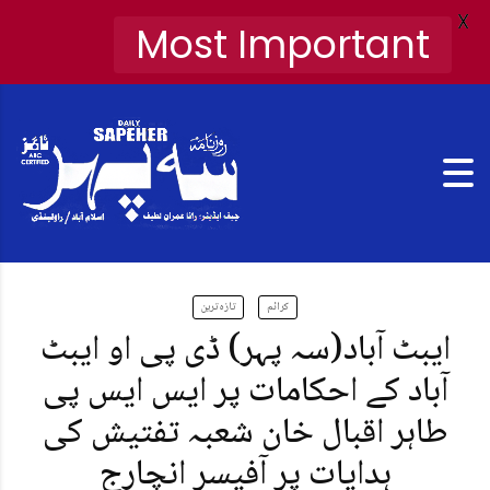
X
Most Important
کرائم
تازہ ترین
ایبٹ آباد(سہ پہر) ڈی پی او ایبٹ
آباد کے احکامات پر ایس ایس پی
طاہر اقبال خان شعبہ تفتیش کی
ہدایات پر آفیسر انچارج