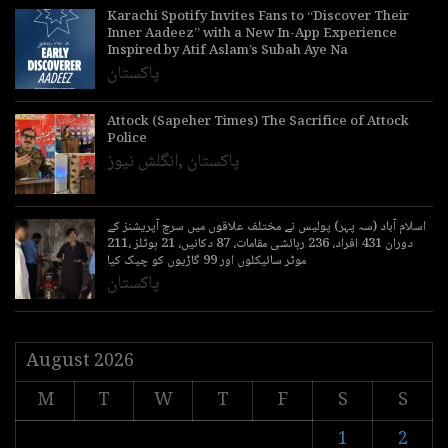
Karachi Spotify Invites Fans to “Discover Their
Inner Aadeez” with a New In-App Experience
Inspired by Atif Aslam’s Subah Aye Na
پاکستان
Attock (Sapeher Times) The Sacrifice of Attock
Police
پاکستان
,
انگلش نیوز
اسلام آباد (سہ پہر) پولیس نے مختلف علاقوں میں سرچ آپریشنز کے
دوران 431 افراد، 236 رہائشی مقامات، 87 دکانیں، 21 ہوٹلز ،211
موٹر سائیکلوں اور 99 گاڑیوں کو چیک کیا
پاکستان
August 2026
M
T
W
T
F
S
S
1
2