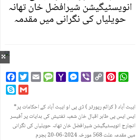
انویسٹیگیشن شیرافضل خان تھانہ
حویلیاں کی نگرانی میں مقدمہ
Facebook
Twitter
Email
Message
Yahoo
Messenger
Viber
Copy
Pint
W
Mail
Link
Skype
Gmail
*ایبٹ آباد ( کرائم رپورٹر ) ڈی پی او ایبٹ آباد کے احکامات پر
ایس ایس پی طاہر اقبال خان شعبہ تفتیش کی ہدایات پر آفیسر
انچارج انویسٹیگیشن شیرافضل خان تھانہ حویلیاں کی نگرانی
میں مقدمہ علت 568 مورخہ 2024-06-20 بجرم