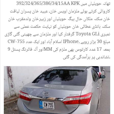
392/324/365/386/34/15AA KPK تھانہ حویلیاں میں
کاروائی کرتے ہوئے ملزمان اویس خان، عبید خان پسران لیاقت
خان سکنہ ملکاں حال بیگہ حویلیاں اور زبیرخان ولدمقرب خان
سکنہ بانڈی عطائی خان حویلیاں کو نہایت حکمت عملی سے
گرفتار کیا اور ملزمان سے چھینی گئی گاڑی Toyota GLi نمبری
CW-755 اسلام آباد اور ایک عدد IPhone، مبلغ 30 ہزار روپے
اور آلہ فائرنگ پسٹل 9MM بمعہ 17 عدد کارتوس بھی ملزم کی
نشاندہی پر برآمدگی کی گئی،