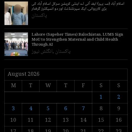
اسلام آباد (سہ پہر) ایف آئی اے اینٹی کرپشن سرکل اسلام آباد کی
بڑی کارروائی، ایک سپرنٹنڈنٹ اور دو انسپکٹرز گرفتار
پاکستان
Lahore (Sapeher Times) Balochistan, LUMS Sign
MoU to Strengthen Maternal and Child Health
Through AI
پاکستان
,
انگلش نیوز
August 2026
M
T
W
T
F
S
S
1
2
3
4
5
6
7
8
9
10
11
12
13
14
15
16
17
18
19
20
21
22
23