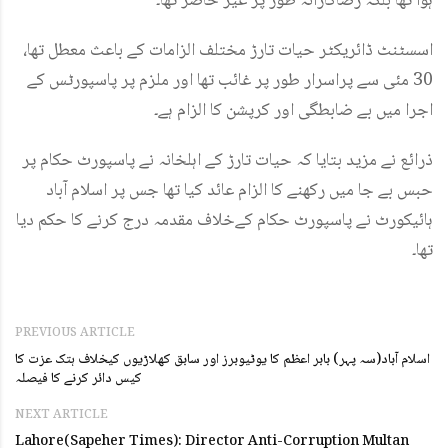
ہوا تھا بلکہ رضاکارانہ طور پر غیر حاضر تھا۔
اسسٹنٹ ڈائریکٹر حیات تارڑ مختلف الزامات کے باعث معطل تھا،
30 مئی سے پراسرار طور پر غائب تھا اور ملزم پر پاسپورٹس کے
اجرا میں بے ضابطگی اور کرپشن کا الزام ہے۔
ذرائع نے مزید بتایا کہ حیات تارڑ کے اہلخانہ نے پاسپورٹ حکام پر
حبس بے جا میں رکھنے کا الزام عائد کیا تھا جس پر اسلام آباد
ہائیکورٹ نے پاسپورٹ حکام کےخلاف مقدمہ درج کرنے کا حکم دیا
تھا۔
PREVIOUS ARTICLE
اسلام آباد(سہ پہر) بابر اعظم کا یوٹیوبرز اور سابق کھلاڑیوں کیخلاف ہتک عزت کا
کیس دائر کرنے کا فیصلہ
NEXT ARTICLE
Lahore(Sapeher Times): Director Anti-Corruption Multan