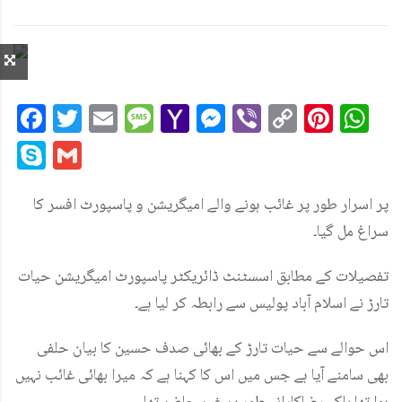
Facebook
Twitter
Email
Message
Yahoo
Messenger
Viber
Copy
Pint
W
Mail
Link
Skype
Gmail
پر اسرار طور پر غائب ہونے والے امیگریشن و پاسپورٹ افسر کا
سراغ مل گیا۔
تفصیلات کے مطابق اسسٹنٹ ڈائریکٹر پاسپورٹ امیگریشن حیات
تارڑ نے اسلام آباد پولیس سے رابطہ کر لیا ہے۔
اس حوالے سے حیات تارڑ کے بھائی صدف حسین کا بیان حلفی
بھی سامنے آیا ہے جس میں اس کا کہنا ہے کہ میرا بھائی غائب نہیں