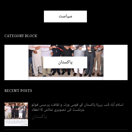
سیاست
CATEGORY BLOCK
پاکستان
RECENT POSTS
اسلام آباد (سہ پہر) پاکستان کے قومی ورثہ و ثقافت پر مبنی فوٹو
جرنلسٹ کی تصویری نمائش کا انعقاد
پاکستان