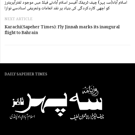
اسلام آباد(سہ پہر) چیف ٹریفک آفیسر اسلام آبادنے فیلڈ میں موجود لفٹرآپریٹرز
کو اچھی کاردکردگی کی بنیاد پر نقد انعامات وتعریفی اسنادسے نوازا
NEXT ARTICLE
Karachi(Sapeher Times): Fly Jinnah marks its inaugural
flight to Bahrain
DAILY SAPEHER TIMES