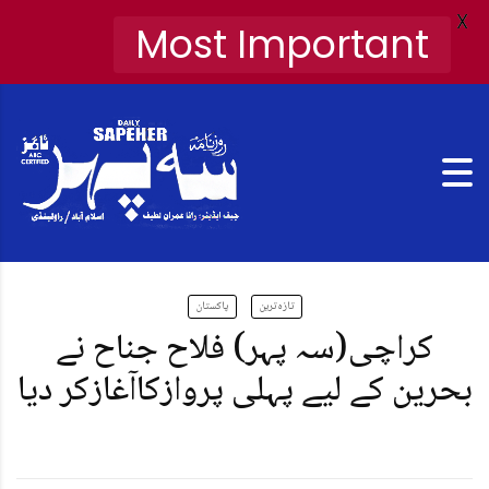
X
Most Important
تازہ ترین
پاکستان
کراچی(سہ پہر) فلاح جناح نے
بحرین کے لیے پہلی پروازکاآغازکر دیا