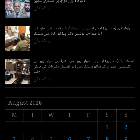
لاکھ 10 ہزار فوج, بڑا عسکری ستون
پاکستان
راولپنڈی (سہ پہر) ایس ایس پی انوسٹیگیشن ناصر علی خان کی
زیر صدارت پولیس لائنز ہیڈکوارٹرز میں میٹنگ
پاکستان
اسلام آباد (سہ پہر) ایس پی سواں زون خرم اشرف نے سواں زون کے
تفتیشی افسران کے ساتھ میٹنگ میں زیرِ تفتیش مقدمات کی پیش
رفت
پاکستان
August 2026
M
T
W
T
F
S
S
1
2
3
4
5
6
7
8
9