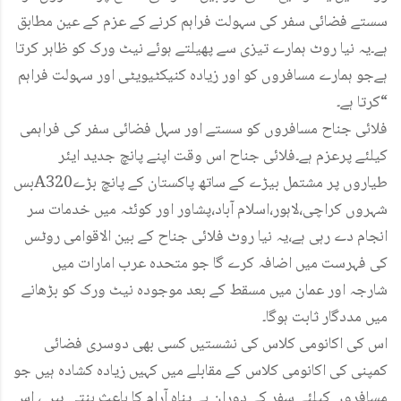
سستے فضائی سفر کی سہولت فراہم کرنے کے عزم کے عین مطابق
ہے۔یہ نیا روٹ ہمارے تیزی سے پھیلتے ہوئے نیٹ ورک کو ظاہر کرتا
ہےجو ہمارے مسافروں کو اور زیادہ کنیکٹیویٹی اور سہولت فراہم
کرتا ہے۔“
فلائی جناح مسافروں کو سستے اور سہل فضائی سفر کی فراہمی
کیلئے پرعزم ہے۔فلائی جناح اس وقت اپنے پانچ جدید ایئر
بسA320طیاروں پر مشتمل بیڑے کے ساتھ پاکستان کے پانچ بڑے
شہروں کراچی،لاہور،اسلام آباد،پشاور اور کوئٹہ میں خدمات سر
انجام دے رہی ہے،یہ نیا روٹ فلائی جناح کے بین الاقوامی روٹس
کی فہرست میں اضافہ کرے گا جو متحدہ عرب امارات میں
شارجہ اور عمان میں مسقط کے بعد موجودہ نیٹ ورک کو بڑھانے
میں مددگار ثابت ہوگا۔
اس کی اکانومی کلاس کی نشستیں کسی بھی دوسری فضائی
کمپنی کی اکانومی کلاس کے مقابلے میں کہیں زیادہ کشادہ ہیں جو
مسافروں کیلئے سفر کے دوران بے پناہ آرام کا باعث بنتی ہیں ، اس