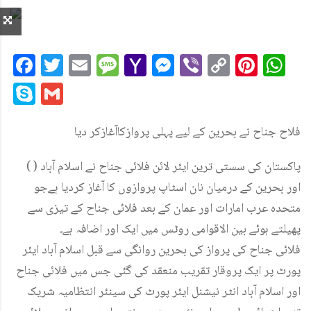
Facebook
Twitter
Email
Message
Yahoo
Messenger
Viber
Copy
Pint
W
Mail
Link
Skype
Gmail
فلاح جناح نے بحرین کے لیے پہلی پروازکاآغازکر دیا
( ) پاکستان کی سستی ترین ایئر لائن فلائی جناح نے اسلام آباد
اور بحرین کے درمیان نان اسٹاپ پروازوں کا آغاز کردیا ہےجو
متحدہ عرب امارات اور عمان کے بعد فلائی جناح کے تیزی سے
پھیلتے ہوئے بین الاقوامی روٹس میں ایک اور اضافہ ہے۔
فلائی جناح کی پرواز کی بحرین روانگی سے قبل اسلام آباد ایئر
پورٹ پر ایک پروقار تقریب منعقد کی گئی جس میں فلائی جناح
اور اسلام آباد انٹر نیشنل ایئر پورٹ کی سینئر انتظامیہ شریک