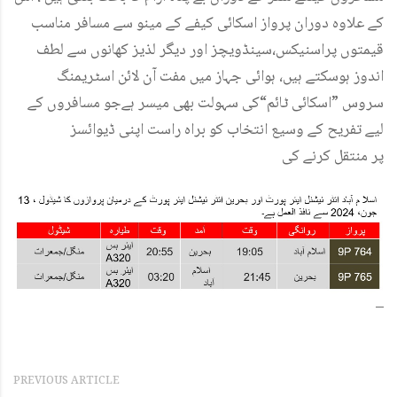
کے علاوہ دوران پرواز اسکائی کیفے کے مینو سے مسافر مناسب
قیمتوں پراسنیکس،سینڈویچز اور دیگر لذیز کھانوں سے لطف
اندوز ہوسکتے ہیں، ہوائی جہاز میں مفت آن لائن اسٹریمنگ
سروس ”اسکائی ٹائم“کی سہولت بھی میسر ہےجو مسافروں کے
لیے تفریح کے وسیع انتخاب کو براہ راست اپنی ڈیوائسز
پر منتقل کرنے کی
–
PREVIOUS ARTICLE