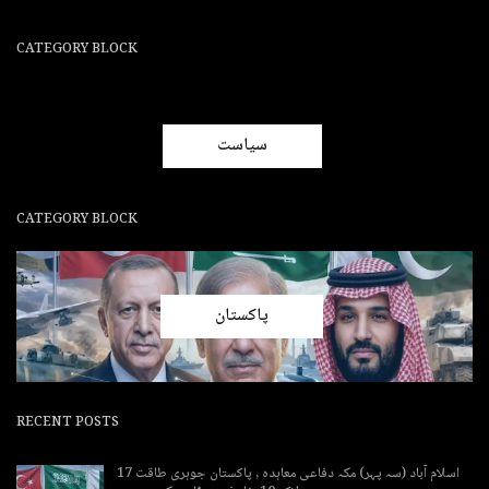
CATEGORY BLOCK
سیاست
CATEGORY BLOCK
پاکستان
RECENT POSTS
اسلام آباد (سہ پہر) مکہ دفاعی معاہدہ , پاکستان جوہری طاقت 17