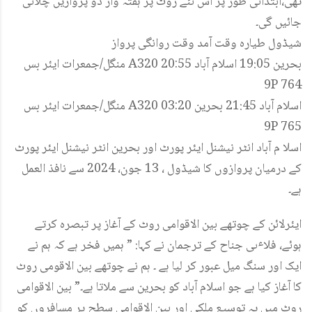
تھی،ابتدائی طور پر اس نئے روٹ پر ہفتہ وار دو پروازیں چلائی
جائیں گی۔
شیڈول طیارہ وقت آمد وقت روانگی پرواز
منگل/جمعرات ایئر بس A320 20:55 بحرین 19:05 اسلام آباد
9P 764
منگل/جمعرات ایئر بس A320 03:20 اسلام آباد 21:45 بحرین
9P 765
اسلا م آباد انٹر نیشنل ایئر پورٹ اور بحرین انٹر نیشنل ایئر پورٹ
کے درمیان پروازوں کا شیڈول ، 13 جون، 2024 سے نافذ العمل
ہے۔
ایئرلائن کے چوتھے بین الاقوامی روٹ کے آغاز پر تبصرہ کرتے
ہوئے، فلاٸی جناح کے ترجمان نے کہا: ” ہمیں فخر ہے کہ ہم نے
ایک اور سنگ میل عبور کر لیا ہے ۔ ہم نے چوتھے بین الاقومی روٹ
کا آغاز کیا ہے جو اسلام آباد کو بحرین سے ملاتا ہے۔” بین الاقوامی
روٹ میں یہ توسیع ملکی اور بین الاقوامی سطح پر مسافروں کو