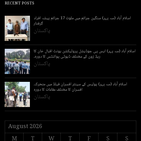
RECENT POSTS
اسلام آباد (سہ پہر) سنگین جرائم میں ملوث 17 جرائم پیشہ افراد
گرفتار
پاکستان
اسلام آباد (سہ پہر) ایس پی جوڈیشل پروٹیکشن یونٹ اقبال خان کا
ریڈ زون کے مختلف ڈیوٹی پوائنٹس کا دورہ۔
پاکستان
اسلام آباد (سہ پہر) پولیس کے سینئر افسران فیلڈ میں متحرک۔
افسران کا مختلف مقامات کا دورہ
پاکستان
August 2026
M
T
W
T
F
S
S