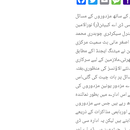
 کے ساتھ مزدوروں کے مسائل
 ڈی اے کیپٹن(ر) نورالامین
 جنرل سیکرٹری چوہدری محمد
 اصغر مانی بٹ سمیت مرکزی
نے میٹنگ ایجنڈ اکے مطابق
رتی،ملازمین کے لیے سرکاری
ئے الاؤنسز کی منظوری،ہفتہ
ائل پر بات چیت کی گئی،اس
اے مزدور یونین مزدوروں کی
ری کا حق رکھتی ہے اس ادارے میں بطور نمائندہ
ڑھ رہے ہیں جس سے مزدوروں
اورباہمی مذاکرات کے ذریعے
تے ہیں لیکن یہ ادارہ سی ڈی
وں نے چیئرمین سی ڈی اے اور