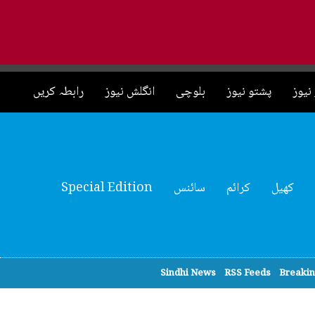
نیوز
پشتو نیوز
بلوچی
انگلش نیوز
رابطہ کریں
کھیل
کرائم
سائنس
Special Edition
Sindhi News
RSS Feeds
Breaki