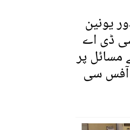
ور یونین
ی ڈی اے
 مسائل پر
 آفس سی