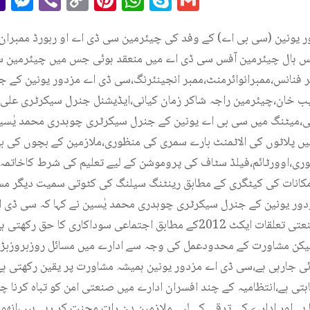
Mail
Link
ور یونین (سی بی اے) کے وفد کی چیئرمین سی ڈی اے او ربورڈ ممبران
نس ہال چیئرمین آفس سی ڈی اے میں منعقد ہوئی جس میں چیئرمین سی
 فنانس،ممبرانوائرمنٹ،ممبر انجینئرنگ،سی ڈی اے مزدور یونین کے
یب خان،چیئرمین راجہ شاکر زمان کیانی،ایڈیشنل جنرل سیکرٹری علی
،میٹنگ میں سی بی اے یونین کے جنرل سیکرٹری چوہدری محمد یٰسین 
ں پلاٹوں کی الاٹمنٹ بارے سمری کی منظوری،ملازمین کے بچوں کی بھ
ی،اوورٹائم،فیلڈ سٹاف کی پروموشن کے لیے تعلیم کی شرط کاخاتمہ،ن
کانات کی کیٹگری کے مطابق رینٹنگ سیلنگ کی کٹوتی سمیت دیگر مس
ور یونین کے جنرل سیکرٹری چوہدری محمد یٰسین نے کہا کہ سی ڈی 
نمائندہ تنظیم ہے اور صنعتی تعلقات ایکٹ 2012کے مطابق اجتماعی سوداکا
 لیکن مشاورت کے محدودعمل کی وجہ سے ادارے میں مسائل روزبروزب
 جارہی ہے،سی ڈی اے مزدور یونین ہمیشہ مشاورت پر یقین رکھتی ہے 
ی ہے،انتظامیہ کے چند افسران ادارے میں صنعتی امن کو تباہ کرنا چاہ
ا ہے اور ادارے کی ترقی کے لیے ملازمین دن رات محنت کر رہے ہیں،انھ