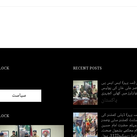
LOCK
RECENT POSTS
ی (سہ پہر) ایس ایس پی
اصر علی خان کی پولیس
کوارٹرز میں کھلی کچہری
سیاست
پاکستان
سہ پہر) ڈپٹی کمشنر کی
LOCK
سسٹنٹ کمشنر سٹی وصدر
 چہلم حضرت امام حسین
مام محکمے بشمول صحت،
ستھراپنجاب، واسا، ریسکیو1122، سول