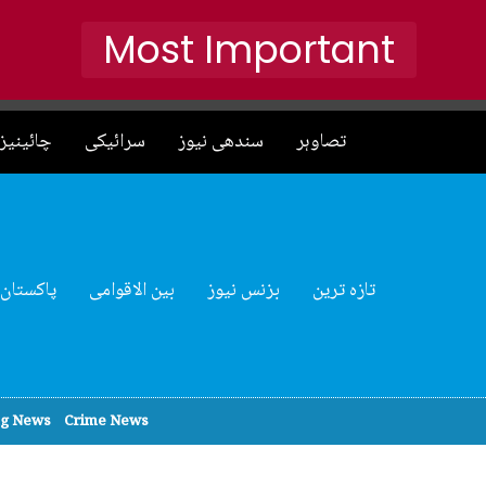
Most Important
تصاوہر
سندھی نیوز
سرائیکی
چائینیز 
تازہ ترین
بزنس نیوز
بین الاقوامی
پاکستان
ng News
Crime News