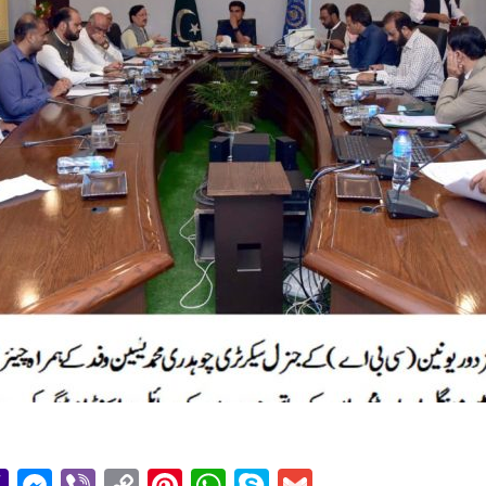
r
il
essage
Yahoo
Messenger
Viber
Copy
Pinterest
WhatsApp
Skype
Gmail