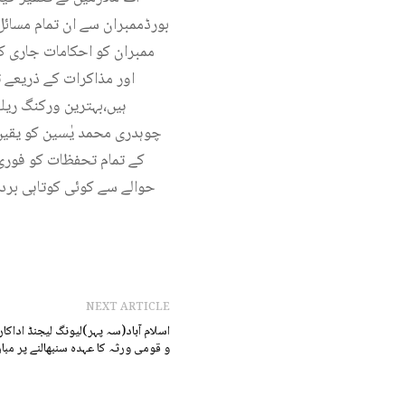
بورڈممبران سے ان تمام مسائ
ممبران کو احکامات جاری کر
اور مذاکرات کے ذریعے 
ہیں،بہترین ورکنگ ریل
چوہدری محمد یٰسین کو یقین 
کے تمام تحفظات کو فوری 
حوالے سے کوئی کوتاہی برد
NEXT ARTICLE
اسلام آباد(سہ پہر)لیونگ لیجنڈ اداکا
و قومی ورثہ کا عہدہ سنبھالنے پر مبا