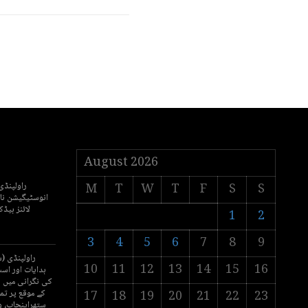
August 2026
راولپنڈ
M
T
W
T
F
S
S
انوسٹیگیشن ن
لائنز ہیڈ
1
2
3
4
5
6
7
8
9
راولپنڈی (
10
11
12
13
14
15
16
ہدایات اور ا
کی نگرانی میں
کے موقع پر ت
17
18
19
20
21
22
23