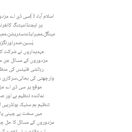
اسلام آباد ( )سی ڈی اے مزد
پر ایجنڈامیٹنگ کانفر
مینگل،ممبرایڈمنسٹریشن،ممبر
یٰسین،صدراورنگز
عہدیداروں نے شرکت کی
مزدوروں کے مسائل جن می
رہائشی فلیٹس کی منظور
وارچھٹی کی بحالی،سرکاری م
موقع پر سی ڈی اے مزد
تنظیم ہم سٹیک ہولڈرہیں
میں سخت بے چینی پائی
مزدوروں کے مسائل کا حل چاہت
اے ملازمین نے تعمیر کی