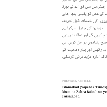
 چیئرمین سی ڈی اے نے بورڈ
کے عمل کو یقینی بنایا جائے
دوروں کی خدمات قابل تعریف
 اے یونین کے جنرل سیکرٹری
 کریں گے اور نمائندہ یونین
رجیح بنیادوں پر حل کریں اس
یہ رکھیں اور پیار ومحبت کے
اکہ ادارہ مزید ترقی کرسکے۔
PREVIOUS ARTICLE
Islamabad (Sapeher Times)
Mumtaz Zahra Baloch on yes
Faisalabad