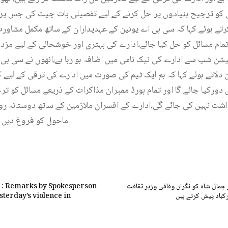
ل کو ترجیح بنیادوں پر حل کرنے کے لیے تفصیلی بات چیت کی جس پر
تے ہوئے کہا کہ سی بی اے یونین کے عہدیداران کے ساتھ مکمل مشاورت 
تمام مسائل کو حل کیا جائے،ادارے کی بہتری اور خوشحالی کے لیے مز
یشن شپ سے ادارے کی نیک نامی میں اضافہ ہو رہا ہے،انھوں نے سی بی
دلاتے ہوئے کہا کہ ہم ایک ٹیم کی صورت میں ادارے کی ترقی کے لیے کام
دورکیا جائے گا اور تمام بورڈ ممبران مذاکرات کے ذریعے مسائل کو ت
اشت نہیں کی جائے گی،ادارے کے افسران ملازمین کے ساتھ دوستانہ رو
ماحول کو فروغ دیں ت
ر جمال شاہ کو نگران وفاقی وزیر ثقافت
 : Remarks by Spokesperson
رکباد پیش کرتے ہیں
terday’s violence in