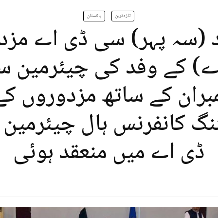
تازہ ترین
پاکستان
د (سہ پہر) سی ڈی اے مزد
ے) کے وفد کی چیئرمین س
مبران کے ساتھ مزدوروں کے
ٹنگ کانفرنس ہال چیئرمین
ڈی اے میں منعقد ہوئی