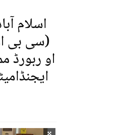
اسلام آبا
(سی بی ا
او ربورڈ م
ایجنڈامی