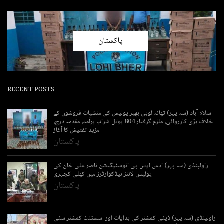
پاکستان
RECENT POSTS
اسلام آباد (سہ پہر) تھانہ لوہی بھیر پولیس کی منشیات فروشوں کے
خلاف بڑی کارروائی، ملزم گرفتار 804 بوتل شراب برآمد، مقدمہ درج،
مزید تفتیش کا آغاز
پاکستان
راولپنڈی (سہ پہر) ایس ایس پی انوسٹیگیشن ناصر علی خان کی
پولیس لائنز ہیڈکوارٹرز میں کھلی کچہری
پاکستان
راولپنڈی (سہ پہر) ڈپٹی کمشنر کی ہدایات اور اسسٹنٹ کمشنر سٹی