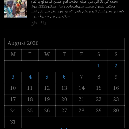
وصدر کی نگرانی میں چہلم حضرت امام حسین کے موقع پر تمام
محکمے بشمول صحت، ستھراپنجاب، واسا، ریسکیو1122، سول
ڈیفینس ومیونسپل کارپوریشن باہمی تعاون اور رابطے سے اپنی اپنی
سرگرمیوں میں مصروف ہیں ۔
پاکستان
August 2026
M
T
W
T
F
S
S
1
2
3
4
5
6
7
8
9
10
11
12
13
14
15
16
17
18
19
20
21
22
23
24
25
26
27
28
29
30
31