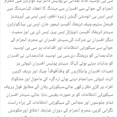
سی پی اوسید خالد ہمدانی نے پولیس لائنز ہیڈ کوارٹرز میں محرم
الحرام کے حوالے سے افسران سے میٹنگ کا انعقاد کیا،میٹنگ میں
ایس ایس پی انوسٹی گیشن زنیرہ اظفر، ایس ایس پی آپریشنز
فیصل سلیم،چیف ٹریفک آفیسر تیمور خان، ایس پی ہیڈکوارٹرز،
سینئر ٹریفک آفیسر، ڈویژنل ایس پیز، ایس ڈی پی اوز سمیت
دیگر افسران نے شرکت کی،سینئر افسران نے محرم الحرام کے
حوالے سے سیکورٹی انتظامات اور اقدامات پر سی پی اوسید
خالدہمدانی کو بریفنگ دی،سی پی اوسید خالدہمدانی نے افسران
کو ہدایات دیتے ہوئے کہاکہ سینئر پولیس افسران ڈیوٹی پر
تعینات افسران واہلکاروں کو وقتاًفوقتاً چیک اور بریف کریں،
الرٹ ڈیوٹی سرانجام دیتے ہوئے اردگرد کے ماحول اور مشکوک
افراد پر کڑی نظر رکھی جائے،سیکورٹی پلان کے مطابق فول پروف
سیکورٹی انتظامات کو ہر صورت یقینی بنایا جائے، سینئر افسران
تمام جلوسوں اور مجالس کے سیکورٹی انتظامات کی براہ راست
نگرانی کریں، محرم الحرام کے دوران ضابطہ اخلاق اورحکومتی