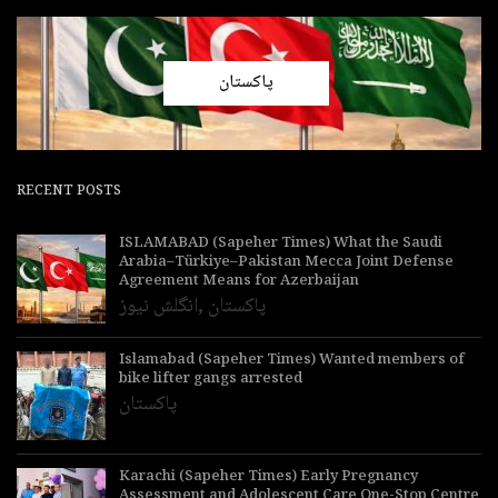
پاکستان
RECENT POSTS
ISLAMABAD (Sapeher Times) What the Saudi
Arabia–Türkiye–Pakistan Mecca Joint Defense
Agreement Means for Azerbaijan
پاکستان
,
انگلش نیوز
Islamabad (Sapeher Times) Wanted members of
bike lifter gangs arrested
پاکستان
Karachi (Sapeher Times) Early Pregnancy
Assessment and Adolescent Care One-Stop Centre