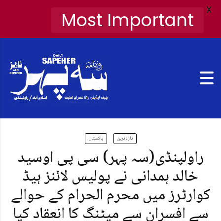
X
Most Important
تازہ ترین
پاکستان
راولپنڈی(سہ پہر) سی پی اوسید
خالد ہمدانی نے پولیس لائنز ہیڈ
کوارٹرز میں محرم الحرام کے حوالے
سے افسران سے میٹنگ کا انعقاد کیا