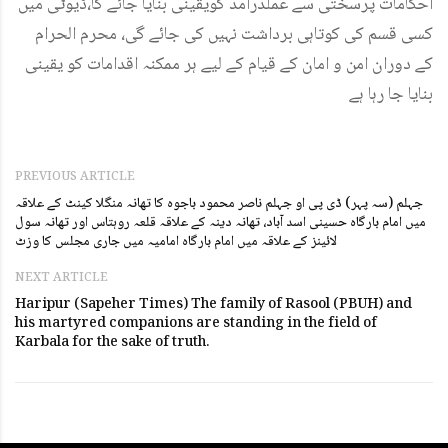
احکامات پرسختی سے عملدرآمد کویقینی بنایا جائے گا،ڈیوٹی میں
کسی قسم کی کوتاہی برداشت نہیں کی جائے گی، محرم الحرام
کے دوران امن و امان کے قیام کے لیے ہر ممکنہ اقدامات کو یقینی
بنایا جا رہا ہے
PREVIOUS ARTICLE
جہلم (سہ پہر) ڈی پی او جہلم ناصر محمود باجوہ کا تھانہ منگلا کینٹ کے علاقہ
میں امام بارگاہ حسینی اسد آباد، تھانہ دینہ کے علاقہ قلعہ روہتاس اور تھانہ سول
لائینز کے علاقہ میں امام بارگاہ امامیہ میں جاری مجلس کا وزٹ
NEXT ARTICLE
Haripur (Sapeher Times) The family of Rasool (PBUH) and
his martyred companions are standing in the field of
Karbala for the sake of truth.