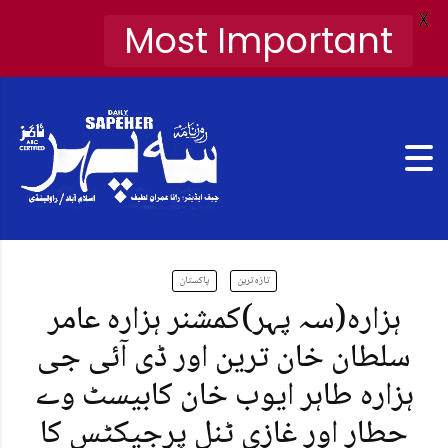
X
Most Important
تازہ ترین
پاکستان
ہزارہ(سہ پہر)کمشنر ہزارہ عامر
سلطان خان ترین اور ڈی آئی جی
ہزارہ طاہر ایوب خان کابیسٹ وے
حطار اور غازی ٹنل پرجیکٹس کا