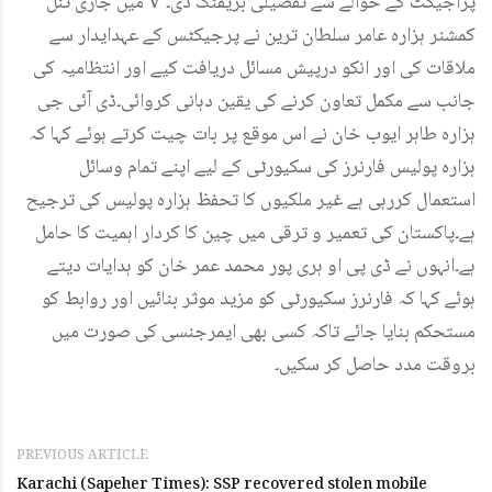
میں جاری ٹنل V پراجیکٹ کے حوالے سے تفصیلی بریفنگ دی۔
کمشنر ہزارہ عامر سلطان ترین نے پرجیکٹس کے عہدایدار سے
ملاقات کی اور انکو درپیش مسائل دریافت کیے اور انتظامیہ کی
جانب سے مکمل تعاون کرنے کی یقین دہانی کروائی۔ڈی آئی جی
ہزارہ طاہر ایوب خان نے اس موقع پر بات چیت کرتے ہوئے کہا کہ
ہزارہ پولیس فارنرز کی سکیورٹی کے لیے اپنے تمام وسائل
استعمال کررہی ہے غیر ملکیوں کا تحفظ ہزارہ پولیس کی ترجیح
ہے۔پاکستان کی تعمیر و ترقی میں چین کا کردار اہمیت کا حامل
ہے۔انہوں نے ڈی پی او ہری پور محمد عمر خان کو ہدایات دیتے
ہوئے کہا کہ فارنرز سکیورٹی کو مزید موثر بنائیں اور روابط کو
مستحکم بنایا جائے تاکہ کسی بھی ایمرجنسی کی صورت میں
بروقت مدد حاصل کر سکیں۔
PREVIOUS ARTICLE
Karachi (Sapeher Times): SSP recovered stolen mobile