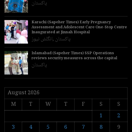
پاکستان
Karachi (Sapeher Times) Early Pregnancy
Assessment and Adolescent Care One-Stop Centre
Inaugurated at Jinnah Hospital
پاکستان
,
انگلش نیوز
Islamabad (Sapeher Times) SSP Operations
reviews security measures across the capital
پاکستان
August 2026
M
T
W
T
F
S
S
1
2
3
4
5
6
7
8
9