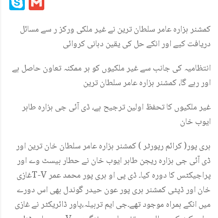
Skype
Gmail
کمشنر ہزارہ عامر سلطان ترین نے غیر ملکی ورکز ر سے مسائل
دریافت کیے اور انکے حل کی یقین دہانی کروائی
انتظامیہ کی جانب سے غیر ملکیوں کو ہر ممکنہ تعاون حاصل ہے
اور رہے گا، کمشنر ہزارہ عامر سلطان ترین
غیر ملکیوں کا تحفظ اولین ترجیح ہے، ڈی آئی جی ہزارہ طاہر
ایوب خان
ہری پور( کرائم رپورٹر ) کمشنر ہزارہ عامر سلطان خان ترین اور
ڈی آئی جی ہزارہ ریجن طاہر ایوب خان نے حطار بیسٹ وے اور
غازیT-V پراجیکٹس کا دورہ کیا۔ ڈی پی او ہری پور محمد عمر
خان اور ڈپٹی کمشنر ہری پور عون حیدر گوندل بھی اس دورے
میں انکے ہمراہ موجود تھے۔جی ایم تربیلہ،پاور ڈائریکٹر نے غازی