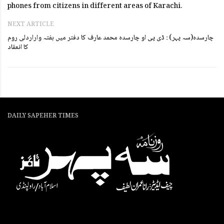
phones from citizens in different areas of Karachi.
NEXT ARTICLE
چارسدہ(سہ پہر) : ڈی پی او چارسدہ محمد عارف کا دفتر میں ہفتہ واراردلی روم
کا انعقاد
DAILY SAPEHER TIMES