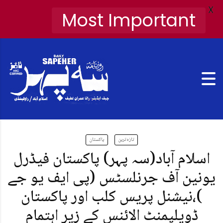
X
Most Important
تازہ ترین
پاکستان
اسلام آباد(سہ پہر) پاکستان فیڈرل
یونین آف جرنلسٹس (پی ایف یو جے
)،نیشنل پریس کلب اور پاکستان
ڈویلپمنٹ الائنس کے زیر اہتمام