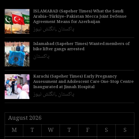
ISLAMABAD (Sapeher Times) What the Saudi
Arabia–Türkiye–Pakistan Mecca Joint Defense
Agreement Means for Azerbaijan
پاکستان
,
انگلش نیوز
Islamabad (Sapeher Times) Wanted members of
bike lifter gangs arrested
پاکستان
Karachi (Sapeher Times) Early Pregnancy
Assessment and Adolescent Care One-Stop Centre
Inaugurated at Jinnah Hospital
پاکستان
,
انگلش نیوز
August 2026
M
T
W
T
F
S
S