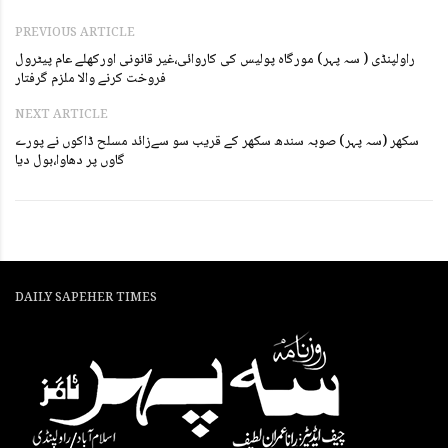
PREVIOUS ARTICLE
راولپنڈی ( سہ پہر) مورگاہ پولیس کی کاروائی،غیر قانونی اورکھلے عام پیٹرول
فروخت کرنے والا ملزم گرفتار
NEXT ARTICLE
سکھر (سہ پہر) صوبہ سندھ سکھر کے قریب سو سےزائد مسلح ڈاکوں نے پورے
گاوں پر دھاوا،بول دیا
DAILY SAPEHER TIMES