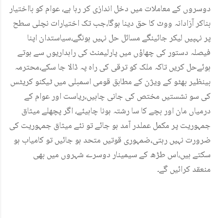
دوسروں کے معاملات میں دخل اندازی کر رہا ہے، عوام کو بااختیار
بناکر آزادانہ ووٹ کا حق دینا ہوگا،جب تک اختیارات نچلی سطح
پر نہپیں لیکر جائینگے مسائل حل نہیں ہونگے،سیاستدان اپنا
فیصلہ دستور کی چھاؤں میں پارلیمنٹ کی راہداریوں سے ہوتے
ہوئےحل کریں تاکہ ملک کو ترقی کی راہ پہ ڈالا جا سکے،محترمہ
بینظیر بھٹو کے ویژن کے مطابق قومی اسمبلی میں ٹیکنو کریٹس
کی سو نشستیں مختص کی جانی چاہیں،ریاست اور عوام کے
درمیاں مان اور بچے کا سا رشتہ ہونا چاہیئے، اگر پچھلے میثاق
جمہوریت پر مکمل عملدر آمد ہو جائے تو نئے میثاق جمہوریت کی
ضرورت نہیں رہتی،ضمہوری قوتیں متحد ہو جائیں تو کامیاب ہو
سکتے ہیں،اس طڑھ کے سیمینار دوسرے شہروں میں بھی
منعقد کرائیں گے۔