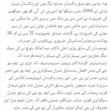
ہونا چاہیں،جو سبق پاکستان مسلم لیگ نون اور پاکستان پیپلز
پارٹی نے 2006 ءمیں سیکھا تھا اسے پی ٹی آئی کو بھی سیکھنے
کی ضرورت ہے اسی سے ہی ملک میں بہتری لائی جا سکتی ہے،
سیاستدانوں سے ماضی میں جو غلطیاں ہوتی رہی ہیں ان سے
بچنے کی ضرورت ہے، گزشتہ میثاق جمہوریت 32 سے لے کر 36
پوائنٹ پرعملدرآمدانتہائی ضروری ہے،تقریب کی صدرات
بلوچستان کے سابق وزیر اعلیٰ ڈاکٹر عبدالمالک بلوچ نے کی جبکہ
دیگر مقررین میں پیپلز پارٹی کے سینئر راہنماءفرحت اللہ
بابر،سینیٹر اکرم،ڈاکٹر پرویز، سینیٹرسیف اللہ ابڑو، پی ایف یو
جے کے صدر افضل بٹ،سابق جنرل سیکرٹری پی ایف یو جے ناصر
زیدی، صدر این پی سی انور رضا، پاکستان ڈویلپمنٹ الائنس کے
سربراہ ضیاء شمعون ہاشمی،سابق اٹارنی جنرل شاہ خاور،نیشنل
فرنٹ پنجاب کے صدر ایوب ملک، پی ایف یو جے کی سابق جنرل
سیکرٹری فوزیہ شاہد، جہانگیر جدون،ظفر اللہ خان، نعیم مرزا اور
معروف ٹی وی اینکر تنزیلہ مظہرآر آئی یو جے کے صدر عابد