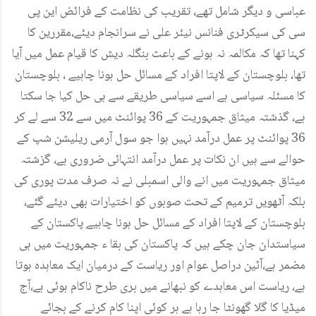
عباسی و دیگر شامل تھے، تقریب کی نظامت کے فرائض این پی
سی کی سیکرٹری فنانس نیئر علی نے سرانجام دیئے،مقررین کا
کہنا تھا کہ مکالمہ نہ ہونے کے باعث بنگلہ دیش کا قیام عمل میں آیا
تھا، بلوچستان کے لاپتا افراد کے مسائل حل ہونا چاہیے ، بلوچستان
کا مسئلہ سیاسی ہے اسے سیاسی طریقے سے ہی حل کیا جا سکتا
ہے، گذشتہ میثاق جمہوریت کے 36 پوائنٹ میں سے 32 سے لے کر
36 پوائنٹ پر عمل درآمد نہیں ہوا جو سول آرمی ریلیشن شپ کے
حوالے سے ہیں ان نکات پر عمل درآمد انتہائی ضروری ہے، گزشتہ
میثاق جمہوریت میں انے والی اسمبلی نے نہ صرف مدت پوری کی
بلکہ آٹھویں ترمیم کے تحت صوبوں کو اختیارات بھی دیئے گئے،
بلوچستان کے لاپتا افراد کے مسائل حل ہونا چاہیے پاکستان کے
سیاستدان جان چکے ہیں کہ پاکستان کی بقا ء جمہوریت میں ہی
مضمر ہے،آئین دراصل عوام اور ریاست کے درمیان ایک معاہدہ ہوتا
ہے، ریاست اس معاہدے کو نبھانے میں بری طرح ناکام ہوئی ہے،آج
میڈیا کا گلا گھونٹا جا رہا ہے ہر کوئی اپنا کام کرنے کے بجائے