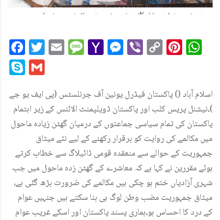
Facebook
Twitter
Email
Message
Yahoo
Messenger
Viber
Copy
Pint
W
Mail
Link
Skype
Gmail
اسلام آباد () پاکستان فیڈرل یونین آف جرنلسٹس (پی ایف یو جے
)،نیشنل پریس کلب اور پاکستان ڈویلپمنٹ الائنس کے زیر اہتمام
پاکستان کی تمام سیاسی جماعتوں کے درمیان گھٹن زیادہ ماحول
میں مکالمے کی روایت کو برقرار رکھنے کے لیے نئے میثاق
جمہوریت کے حوالے سے منعقدہ قومی ڈائیلاگ سے خطاب کرتے
ہوئے مقررین نے کہا ہے کہ معاشرے کے گھٹن زدہ ماحول میں جب
شہری آزادیاں ختم ہو چکی ہیں مکالمے کی ضرورت بڑھ گئی ہے،
میثاق جمہوریت مضب وطن لوگ ہی بنا سکتے ہیں جنہیں عوام
کے درد کا احساس ہو،ہماری پسند پاکستان اور اسکے غریب عوام