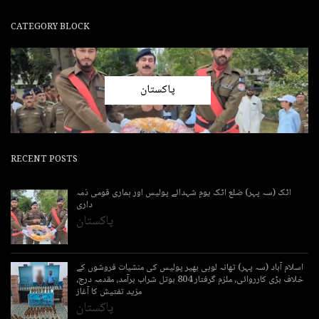
CATEGORY BLOCK
پاکستان
RECENT POSTS
اٹک (سہ پہر) ضلع اٹک یومِ شہدائے پولیس اور ہماری قومی ذمہ
داری
پاکستان
اسلام آباد (سہ پہر) تھانہ لوہی بھیر پولیس کی منشیات فروشوں کے
خلاف بڑی کارروائی، ملزم گرفتار 804 بوتل شراب برآمد، مقدمہ درج،
مزید تفتیش کا آغاز
پاکستان