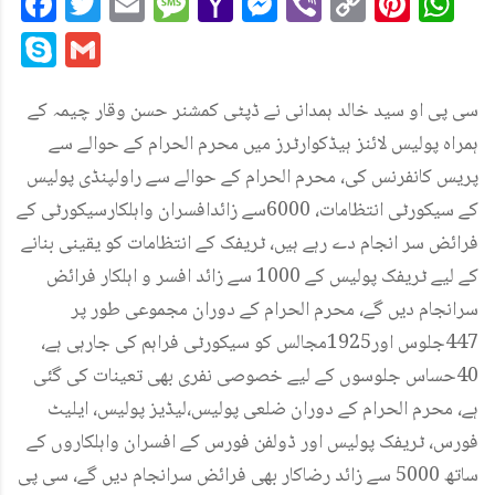
Facebook
Twitter
Email
Message
Yahoo
Messenger
Viber
Copy
Pint
W
Mail
Link
Skype
Gmail
سی پی او سید خالد ہمدانی نے ڈپٹی کمشنر حسن وقار چیمہ کے
ہمراہ پولیس لائنز ہیڈکوارٹرز میں محرم الحرام کے حوالے سے
پریس کانفرنس کی، محرم الحرام کے حوالے سے راولپنڈی پولیس
کے سیکورٹی انتظامات، 6000سے زائدافسران واہلکارسیکورٹی کے
فرائض سر انجام دے رہے ہیں، ٹریفک کے انتظامات کو یقینی بنانے
کے لیے ٹریفک پولیس کے 1000 سے زائد افسر و اہلکار فرائض
سرانجام دیں گے، محرم الحرام کے دوران مجموعی طور پر
447جلوس اور1925مجالس کو سیکورٹی فراہم کی جارہی ہے،
40حساس جلوسوں کے لیے خصوصی نفری بھی تعینات کی گئی
ہے، محرم الحرام کے دوران ضلعی پولیس،لیڈیز پولیس، ایلیٹ
فورس، ٹریفک پولیس اور ڈولفن فورس کے افسران واہلکاروں کے
ساتھ 5000 سے زائد رضاکار بھی فرائض سرانجام دیں گے، سی پی