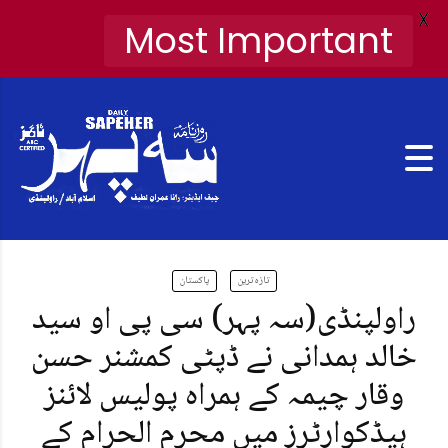
X
Most Important
تازہ ترین
پاکستان
راولپنڈی(سہ پہر) سی پی او سید
خالد ہمدانی نے ڈپٹی کمشنر حسن
وقار چیمہ کے ہمراہ پولیس لائنز
ہیڈکوارٹرز میں محرم الحرام کے