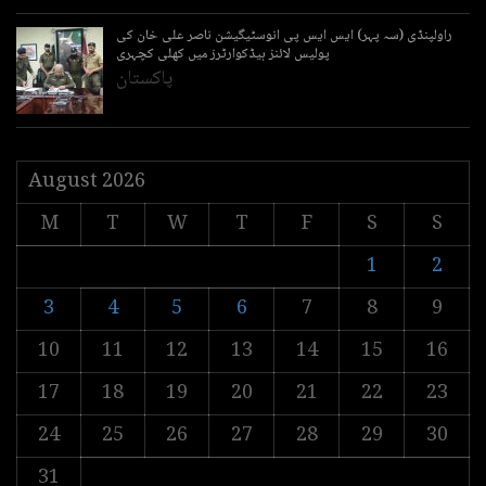
راولپنڈی (سہ پہر) ایس ایس پی انوسٹیگیشن ناصر علی خان کی
پولیس لائنز ہیڈکوارٹرز میں کھلی کچہری
پاکستان
August 2026
M
T
W
T
F
S
S
1
2
3
4
5
6
7
8
9
10
11
12
13
14
15
16
17
18
19
20
21
22
23
24
25
26
27
28
29
30
31