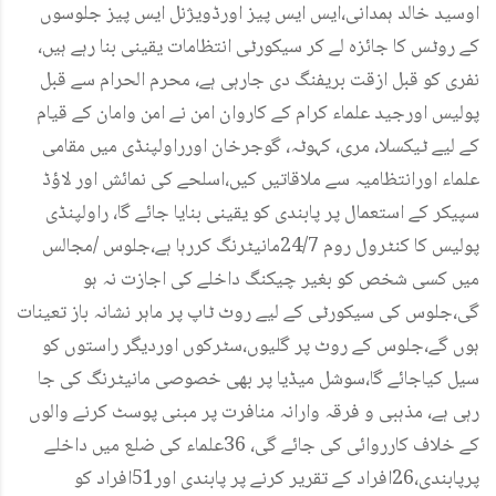
اوسید خالد ہمدانی،ایس ایس پیز اورڈویژنل ایس پیز جلوسوں
کے روٹس کا جائزہ لے کر سیکورٹی انتظامات یقینی بنا رہے ہیں،
نفری کو قبل ازقت بریفنگ دی جارہی ہے، محرم الحرام سے قبل
پولیس اورجید علماء کرام کے کاروان امن نے امن وامان کے قیام
کے لیے ٹیکسلا، مری، کہوٹہ، گوجرخان اورراولپنڈی میں مقامی
علماء اورانتظامیہ سے ملاقاتیں کیں،اسلحے کی نمائش اور لاؤڈ
سپیکر کے استعمال پر پابندی کو یقینی بنایا جائے گا، راولپنڈی
پولیس کا کنٹرول روم 24/7مانیٹرنگ کررہا ہے،جلوس /مجالس
میں کسی شخص کو بغیر چیکنگ داخلے کی اجازت نہ ہو
گی،جلوس کی سیکورٹی کے لیے روٹ ٹاپ پر ماہر نشانہ باز تعینات
ہوں گے،جلوس کے روٹ پر گلیوں،سٹرکوں اوردیگر راستوں کو
سیل کیاجائے گا،سوشل میڈیا پر بھی خصوصی مانیٹرنگ کی جا
رہی ہے، مذہبی و فرقہ وارانہ منافرت پر مبنی پوسٹ کرنے والوں
کے خلاف کارروائی کی جائے گی، 36علماء کی ضلع میں داخلے
پرپابندی،26افراد کے تقریر کرنے پر پابندی اور51افراد کو