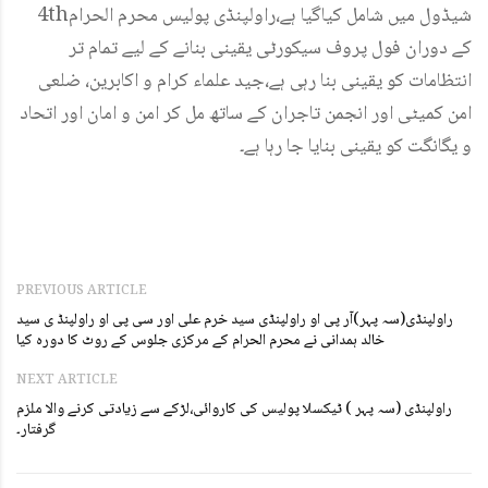
4thشیڈول میں شامل کیاگیا ہے،راولپنڈی پولیس محرم الحرام
کے دوران فول پروف سیکورٹی یقینی بنانے کے لیے تمام تر
انتظامات کو یقینی بنا رہی ہے،جید علماء کرام و اکابرین، ضلعی
امن کمیٹی اور انجمن تاجران کے ساتھ مل کر امن و امان اور اتحاد
و یگانگت کو یقینی بنایا جا رہا ہے۔
PREVIOUS ARTICLE
راولپنڈی(سہ پہر)آر پی او راولپنڈی سید خرم علی اور سی پی او راولپنڈ ی سید
خالد ہمدانی نے محرم الحرام کے مرکزی جلوس کے روٹ کا دورہ کیا
NEXT ARTICLE
راولپنڈی (سہ پہر ) ٹیکسلا پولیس کی کاروائی،لڑکے سے زیادتی کرنے والا ملزم
گرفتار۔