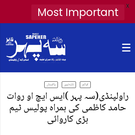
X
Most Important
کرائم
تازہ ترین
پاکستان
راولپنڈی(سہ پہر )ایس ایچ او روات
حامد کاظمی کی ہمراہ پولیس ٹیم
بڑی کاروائی