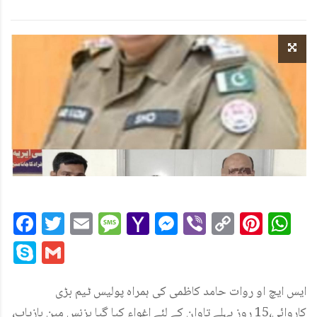
Facebook
Twitter
Email
Message
Yahoo
Messenger
Viber
Copy
Pint
W
Mail
Link
Skype
Gmail
ایس ایچ او روات حامد کاظمی کی ہمراہ پولیس ٹیم بڑی
کاروائی،15 روز پہلے تاوان کے لئے اغواء کیا گیا بزنس مین بازیاب،