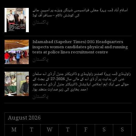
اسلام آباد (سہ پہر) جعلی فرانسیسی شینگن ویزے پر اسپین جانے
کی کوشش ناکام – مسافر آف لوڈ
پاکستان
Islamabad (Sapeher Times) DIG Headquarters
inspects women candidates physical and running
tests at police lines recruitment centre
پاکستان
راولپنڈی (سہ پہر) کمشنر راولپنڈی و ڈائریکٹر جنرل آر ڈی اے سلمان
غنی کی ہدایت پر آر ڈی اے کے مالی سال 2026-27 کے بجٹ کے
حوالے سے ایک اہم اجلاس ایڈیشنل ڈائریکٹر جنرل آر ڈی اے مسعود
احمد بخاری کی زیرِ صدارت منعقد ہوا۔
پاکستان
August 2026
M
T
W
T
F
S
S