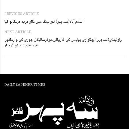
PREVIOUS ARTICLE
اسلام آباد(سہ پہر)انٹر بینک میں ڈالر مزید مہنگاہو گیا
NEXT ARTICLE
راولپنڈی(سہ پہر) پھگواڑی پولیس کی کاروائی،موٹرسائیکل چوری کی وارداتوں
میں ملوث ملزم گرفتار
DAILY SAPEHER TIMES