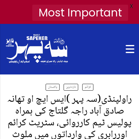
X
Most Important
کرائم
تازہ ترین
پاکستان
راولپنڈی(سہ پہر )ایس ایچ او تھانہ
صادق آباد راجہ گلتاج کی ہمراہ
پولیس ٹیم کارروائی، سٹریٹ کرائم
اوررابری کی وارداتوں میں ملوث