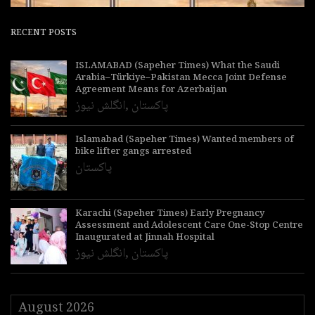
RECENT POSTS
ISLAMABAD (Sapeher Times) What the Saudi
Arabia–Türkiye–Pakistan Mecca Joint Defense
Agreement Means for Azerbaijan
پاکستان
,
انگلش نیوز
Islamabad (Sapeher Times) Wanted members of
bike lifter gangs arrested
پاکستان
Karachi (Sapeher Times) Early Pregnancy
Assessment and Adolescent Care One-Stop Centre
Inaugurated at Jinnah Hospital
پاکستان
,
انگلش نیوز
August 2026