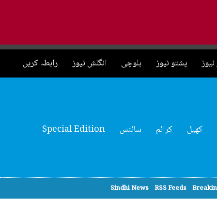
نیوز
پشتو نیوز
بلوچی
انگلش نیوز
رابطہ کریں
کھیل
کرائم
سائنس
Special Edition
Sindhi News
RSS Feeds
Breaki