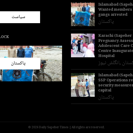
Islamabad (Sapeh
Wanted members of
gangs arrested
سیاست
پاکستان
Karachi (Sapeher 
LOCK
Pregnancy Asses
Adolescent Care 
Centre Inaugurate
Hospital
ستان
,
انگلش نیوز
پاکستان
Islamabad (Sapeh
SSP Operations r
security measures
capital
پاکستان
© 2026 Daily Sapeher Times | All rights are reserved.