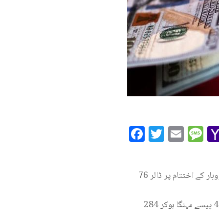
Facebook
Twitte
Ema
M
گزشتہ روز کاروبار کے دوران انٹر بینک میں ڈالر کی قیمت میں اتار چڑھاؤ کا سلسلہ جاری رہا اور کاروبار کے اختتام پر ڈالر 76
آج جمعرات کے روز کاروبار کے آغاز پر انٹربینک میں ڈالر کی قدر میں اضافہ دیکھا جارہا ہے اور ڈالر 45 پیسے مہنگا ہوکر 284