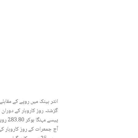
انٹر بینک میں روپے کے مقابلے 
پیسے مہنگا ہوکر 283.80 روپے پر بند ہوا۔