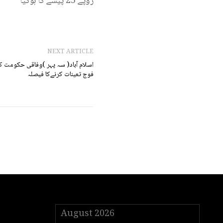
روپے 25 پیسے کا ہوگیا
NEXT ARTICLE
اسلام آباد( سہ پہر )وفاقی حکومت کا
فوج تعینات کرنےکا فیصلہ
August 2026