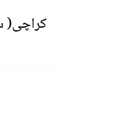
کراچی( سہ