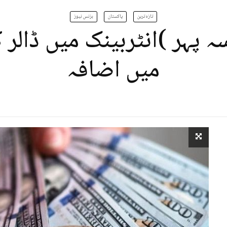
تازہ ترین
پاکستان
بزنس نیوز
 پہر )انٹربینک میں ڈالر
میں اضافہ