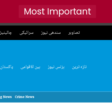
Most Important
تصاوہر
سندھی نیوز
سرائیکی
چائینیز 
تازہ ترین
بزنس نیوز
بین الاقوامی
پاکستان
ng News
Crime News