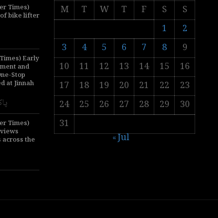
er Times)
M
T
W
T
F
S
S
 bike lifter
1
2
3
4
5
6
7
8
9
Times) Early
10
11
12
13
14
15
16
sment and
One-Stop
d at Jinnah
17
18
19
20
21
22
23
پاک
24
25
26
27
28
29
30
31
er Times)
eviews
« Jul
 across the